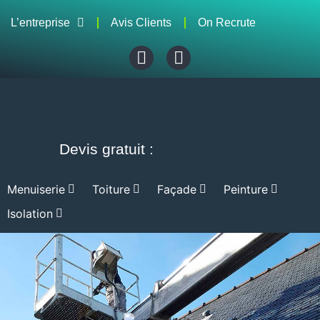
L’entreprise
Avis Clients
On Recrute
Devis gratuit :
Menuiserie
Toiture
Façade
Peinture
Isolation