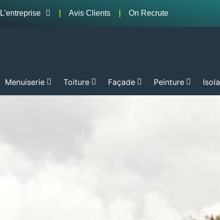
L’entreprise
Avis Clients
On Recrute
Menuiserie
Toiture
Façade
Peinture
Isol