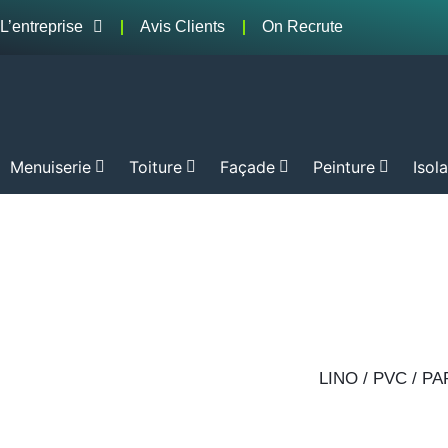
L’entreprise
Avis Clients
On Recrute
Menuiserie
Toiture
Façade
Peinture
Isol
LINO / PVC / P