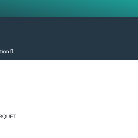
ation
ARQUET